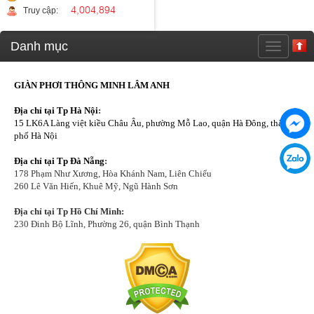
4,004,894
Truy cập:
Danh mục
GIÀN PHƠI THÔNG MINH LÂM ANH
Địa chỉ tại Tp Hà Nội
:
15 LK6A Làng việt kiều Châu Âu, phường Mỗ Lao, quận Hà Đông, thành
phố Hà Nội
Địa chỉ tại Tp Đà Nẵng
:
178 Phạm Như Xương, Hòa Khánh Nam, Liên Chiểu
260 Lê Văn Hiến, Khuê Mỹ, Ngũ Hành Sơn
Địa chỉ tại Tp Hồ Chí Minh:
230 Đinh Bộ Lĩnh, Phường 26, quận Bình Thạnh