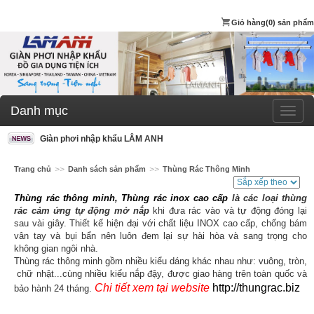
Giỏ hàng
(0) sản phẩm
Danh mục
Giàn phơi nhập khẩu LÂM ANH
Trang chủ
>>
Danh sách sản phẩm
>>
Thùng Rác Thông Minh
Thùng rác thông minh, Thùng rác inox cao cấp
là các loại thùng
rác cảm ứng tự động mở nắp
khi đưa rác vào và tự động đóng lại
sau vài giây. Thiết kế hiện đại với chất liệu INOX cao cấp, chống bám
vân tay và bụi bẩn nên luôn đem lại sự hài hòa và sang trọng cho
không gian ngôi nhà.
Thùng rác thông minh gồm nhiều kiểu dáng khác nhau như: vuông, tròn,
chữ nhật...cùng nhiều kiểu nắp đậy,
được giao hàng trên toàn quốc và
Chi tiết xem tại website
http://thungrac.biz
bảo hành 24 tháng
.