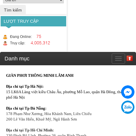
LƯỢT TRUY CẬP
75
Đang Online:
4,005,312
Truy cập:
Danh mục
GIÀN PHƠI THÔNG MINH LÂM ANH
Địa chỉ tại Tp Hà Nội
:
15 LK6A Làng việt kiều Châu Âu, phường Mỗ Lao, quận Hà Đông, thành
phố Hà Nội
Địa chỉ tại Tp Đà Nẵng
:
178 Phạm Như Xương, Hòa Khánh Nam, Liên Chiểu
260 Lê Văn Hiến, Khuê Mỹ, Ngũ Hành Sơn
Địa chỉ tại Tp Hồ Chí Minh:
230 Đinh Bộ Lĩnh, Phường 26, quận Bình Thạnh