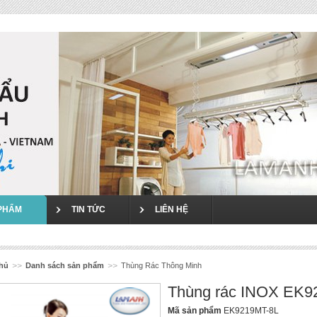
`
PHẨM
TIN TỨC
LIÊN HỆ
chủ
>>
Danh sách sản phẩm
>>
Thùng Rác Thông Minh
Thùng rác INOX EK9
Mã sản phẩm
EK9219MT-8L