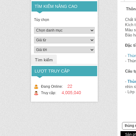
TÌM KIẾM NÂNG CAO
Thông
Chất 
Tùy chọn
Kích 
Màu s
Bảo h
Đặc t
-
Thùn
- Thù
LƯỢT TRUY CẬP
Cấu t
-
Thùn
22
Đang Online:
nhìn 
4,005,040
- Lớp
Truy cập:
thùng 
Sản p