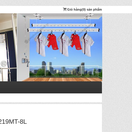
Giỏ hàng
(0) sản phẩm
219MT-8L