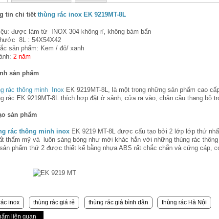
 tin chi tiết
thùng rác inox EK 9219MT-8L
liệu: được làm từ INOX 304 không rỉ, không bám bẩn
thước 8L : 54X54X42
ắc sản phẩm: Kem / đỏ/ xanh
ành:
2 năm
ính sản phẩm
g rác thông minh Inox
EK 9219MT-8L, là một trong những sản phẩm cao cấ
ng rác EK 9219MT-8L thích hợp đặt ở sảnh, cửa ra vào, chân cầu thang bộ tr
ạo sản phẩm
g rác thông minh inox
EK 9219 MT-8L được cấu tạo bởi 2 lớp lớp thứ nhấ
rất thẩm mỹ và luôn sáng bóng như mới khác hẳn với những thùng rác thông
 sản phẩm thứ 2 được thiết kế bằng nhựa ABS rất chắc chắn và cứng cáp, có 
rác inox
thùng rác giá rẻ
thùng rác giá bình dân
thùng rác Hà Nội
hẩm liên quan