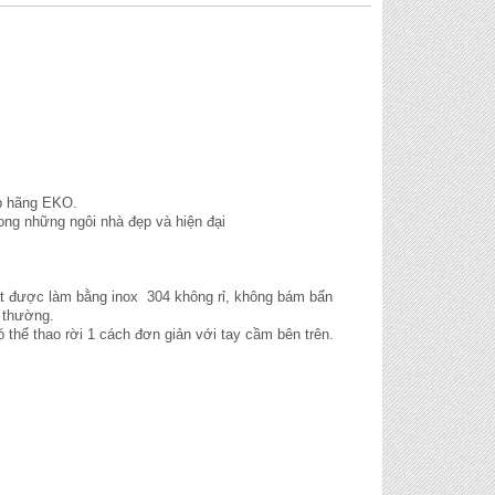
p hãng EKO.
ong những ngôi nhà đẹp và hiện đại
t được làm bằng inox 304 không rỉ, không bám bẩn
 thường.
thể thao rời 1 cách đơn giản với tay cầm bên trên.