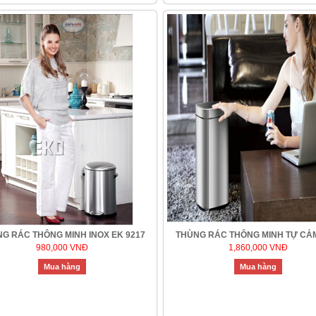
G RÁC THÔNG MINH INOX EK 9217
THÙNG RÁC THÔNG MINH TỰ CẢ
980,000 VNĐ
1,860,000 VNĐ
Mua hàng
Mua hàng