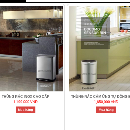
THÙNG RÁC INOX CAO CẤP
THÙNG RÁC CẢM ỨNG TỰ ĐỘNG 
1,199,000 VNĐ
1,650,000 VNĐ
Mua hàng
Mua hàng