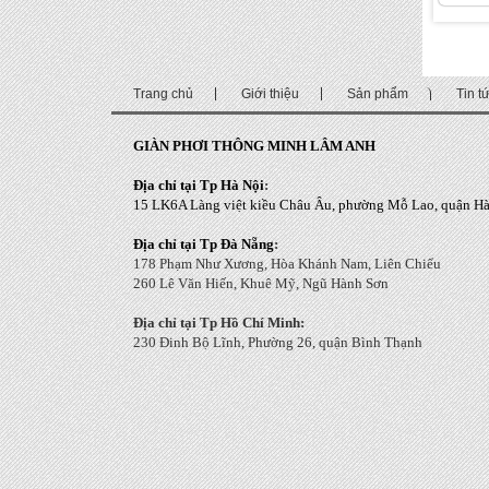
Trang chủ
Giới thiệu
Sản phẩm
Tin t
GIÀN PHƠI THÔNG MINH LÂM ANH
Địa chỉ tại Tp Hà Nội
:
15 LK6A Làng việt kiều Châu Âu, phường Mỗ Lao, quận Hà
Địa chỉ tại Tp Đà Nẵng
:
178 Phạm Như Xương, Hòa Khánh Nam, Liên Chiểu
260 Lê Văn Hiến, Khuê Mỹ, Ngũ Hành Sơn
Địa chỉ tại Tp Hồ Chí Minh:
230 Đinh Bộ Lĩnh, Phường 26, quận Bình Thạnh