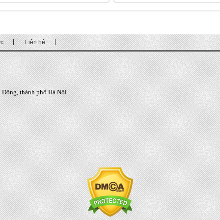
ức
Liên hệ
 Đông, thành phố Hà Nội