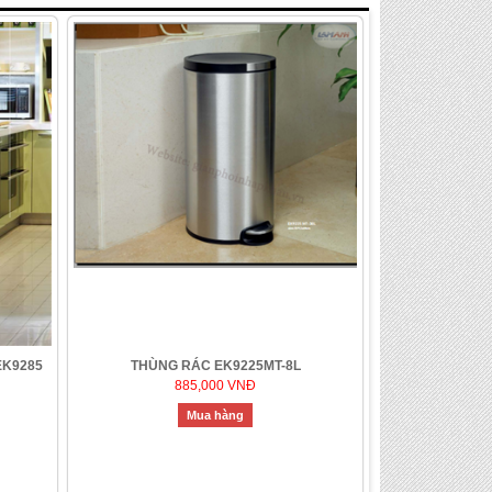
EK9285
THÙNG RÁC EK9225MT-8L
885,000 VNĐ
Mua hàng