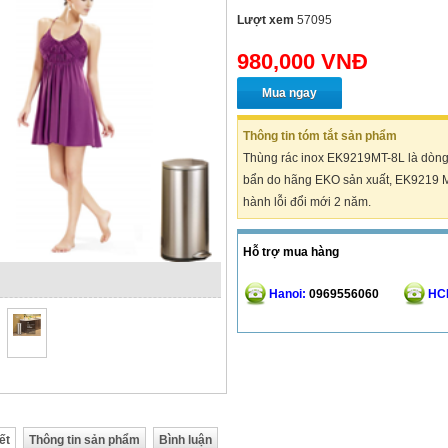
Lượt xem
57095
980,000 VNĐ
Mua ngay
Thông tin tóm tắt sản phẩm
Thùng rác inox EK9219MT-8L là dòng
bẩn do hãng EKO sản xuất, EK9219 MT–
hành lỗi đổi mới 2 năm.
Hỗ trợ mua hàng
Hanoi:
0969556060
HC
ết
Thông tin sản phẩm
Bình luận