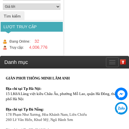
LƯỢT TRUY CẬP
32
Đang Online:
4,006,776
Truy cập:
Danh mục
GIÀN PHƠI THÔNG MINH LÂM ANH
Địa chỉ tại Tp Hà Nội
:
15 LK6A Làng việt kiều Châu Âu, phường Mỗ Lao, quận Hà Đông, thành
phố Hà Nội
Địa chỉ tại Tp Đà Nẵng
:
178 Phạm Như Xương, Hòa Khánh Nam, Liên Chiểu
260 Lê Văn Hiến, Khuê Mỹ, Ngũ Hành Sơn