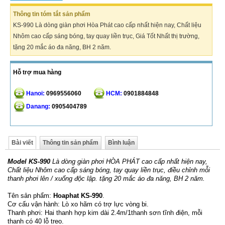
Thông tin tóm tắt sản phẩm
KS-990 Là dòng giàn phơi Hòa Phát cao cấp nhất hiện nay, Chất liệu
Nhôm cao cấp sáng bóng, tay quay liền trục, Giá Tốt Nhất thị trường,
tặng 20 mắc áo đa năng, BH 2 năm.
Hỗ trợ mua hàng
Hanoi:
0969556060
HCM:
0901884848
Danang:
0905404789
Bài viết
Thông tin sản phẩm
Bình luận
Model KS-990
Là dòng giàn phơi HÒA PHÁT cao cấp nhất hiện nay,
Chất liệu Nhôm cao cấp sáng bóng, tay quay liền trục, điều chỉnh mỗi
thanh phơi lên / xuống độc lập. tặng 20 mắc áo đa năng, BH 2 năm.
Tên sản phẩm:
Hoaphat KS-990
.
Cơ cấu vận hành: Lò xo hãm có trợ lực vòng bi.
Thanh phơi: Hai thanh hợp kim dài 2.4m/1thanh sơn tĩnh điện, mỗi
thanh có 40 lỗ treo.