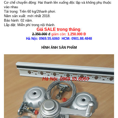
Cơ chế chuyển động: Hai thanh lên xuống độc lập và không phụ thuộc
vào nhau
Tải trọng: Trên 60 kg/2thanh phơi.
Năm sản xuất: mới nhất 2018.
Bảo hành: 02 năm.
Lắp đặt: Miễn phí trong nội thành.
Giá SALE trong tháng
:
2.350.000
đ
giảm
còn
:
1.250.000 Đ
Hà Nội: 0969.55.6060 HCM: 0901.88.4848
HÌNH ẢNH SẢN PHẨM