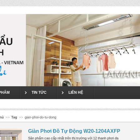
`
PHẨM
TIN TỨC
LIÊN HỆ
chủ
>>
Tag
>>
gian-phoi-do-tu-dong
Giàn Phơi Đồ Tự Động W20-1204AXFP
Sản phẩm cao cấp nhất trên thị trường với 12 thanh phơi đa