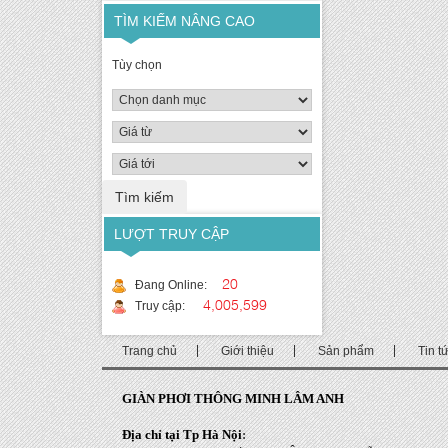
TÌM KIẾM NÂNG CAO
Tùy chọn
LƯỢT TRUY CẬP
20
Đang Online:
4,005,599
Truy cập:
Trang chủ
Giới thiệu
Sản phẩm
Tin t
GIÀN PHƠI THÔNG MINH LÂM ANH
Địa chỉ tại Tp Hà Nội
: