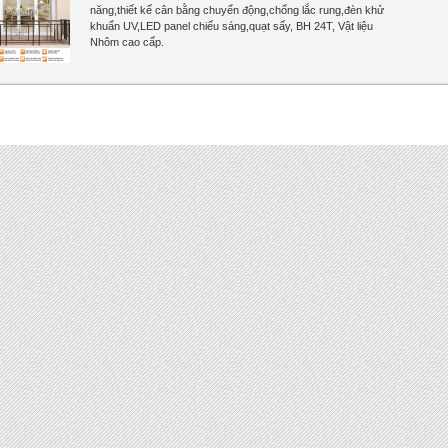
năng,thiết kế cân bằng chuyển động,chống lắc rung,đèn khử
khuẩn UV,LED panel chiếu sáng,quạt sấy, BH 24T, Vật liệu
Nhôm cao cấp.