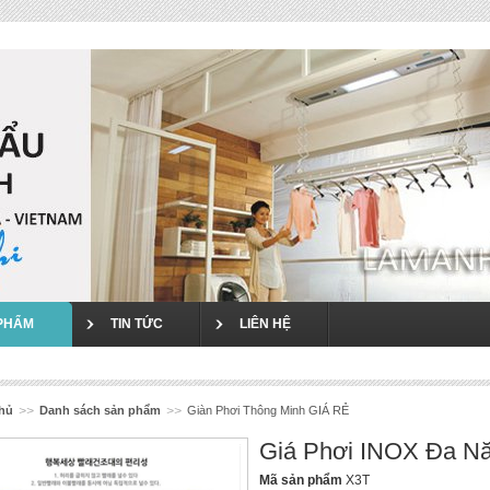
`
PHẨM
TIN TỨC
LIÊN HỆ
chủ
>>
Danh sách sản phẩm
>>
Giàn Phơi Thông Minh GIÁ RẺ
Giá Phơi INOX Đa N
Mã sản phẩm
X3T