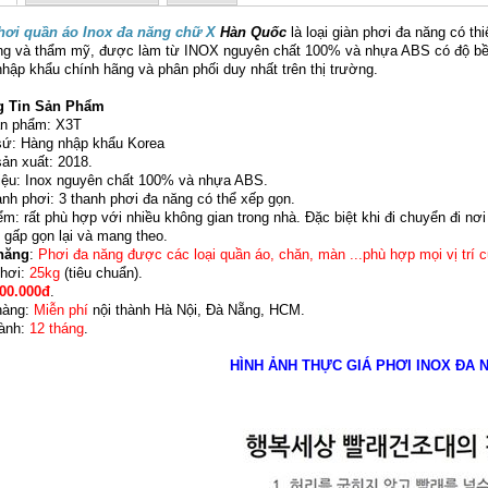
hơi quần áo Inox đa năng chữ X
Hàn Quốc
là loại giàn phơi đa năng có thi
ng và thẩm mỹ, được làm từ INOX nguyên chất 100% và nhựa ABS có độ bề
hập khẩu chính hãng và phân phối duy nhất trên thị trường.
g Tin Sản Phẩm
n phẩm: X3T
sứ: Hàng nhập khẩu Korea
ản xuất: 2018.
liệu: Inox nguyên chất 100% và nhựa ABS.
anh phơi: 3 thanh phơi đa năng có thể xếp gọn.
m: rất phù hợp với nhiều không gian trong nhà. Đặc biệt khi đi chuyển đi nơi
 gấp gọn lại và mang theo.
năng
:
Phơi đa năng được các loại quần áo, chăn, màn ...phù hợp mọi vị trí c
hơi:
25kg
(tiêu chuẩn).
00.000đ
.
hàng:
Miễn phí
nội thành Hà Nội, Đà Nẵng, HCM.
ành:
12 tháng
.
HÌNH ẢNH THỰC GIÁ PHƠI INOX ĐA 