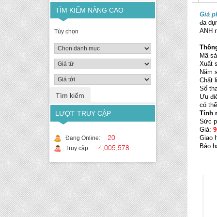
TÌM KIẾM NÂNG CAO
Giá p
đa dụ
ANH n
Tùy chọn
Thôn
Mã sả
Xuất 
Năm s
Chất 
Số th
Ưu điể
có thể
LƯỢT TRUY CẬP
Tính 
Sức p
Giá:
9
20
Giao 
Đang Online:
4,005,578
Bảo h
Truy cập: