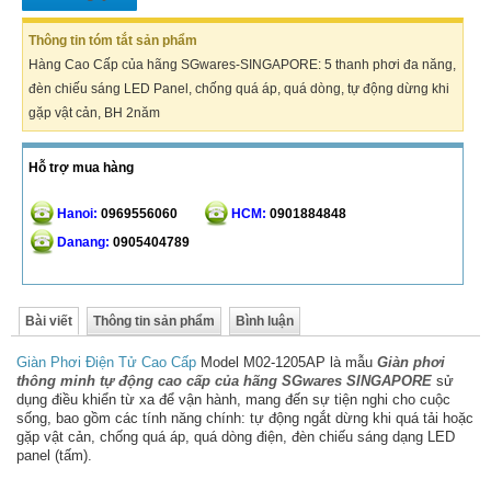
Thông tin tóm tắt sản phẩm
Hàng Cao Cấp của hãng SGwares-SINGAPORE: 5 thanh phơi đa năng,
đèn chiếu sáng LED Panel, chống quá áp, quá dòng, tự động dừng khi
gặp vật cản, BH 2năm
Hỗ trợ mua hàng
Hanoi:
0969556060
HCM:
0901884848
Danang:
0905404789
Bài viết
Thông tin sản phẩm
Bình luận
Giàn Phơi Điện Tử Cao Cấp
Model M02-1205AP là mẫu
Giàn phơi
thông minh tự động cao cấp của hãng SGwares SINGAPORE
sử
dụng điều khiển từ xa để vận hành, mang đến sự tiện nghi cho cuộc
sống, bao gồm các tính năng chính: tự động ngắt dừng khi quá tải hoặc
gặp vật cản, chống quá áp, quá dòng điện, đèn chiếu sáng dạng LED
panel (tấm).