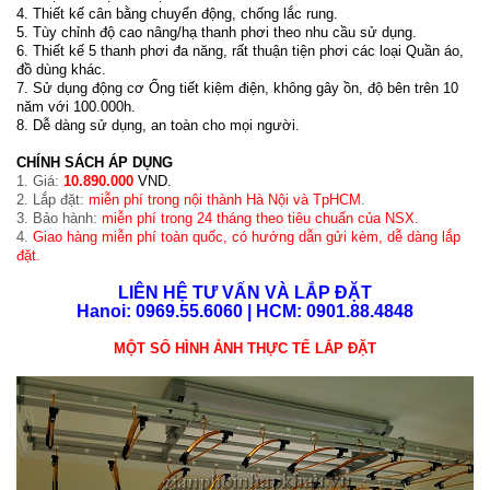
4. Thiết kế cân bằng chuyển động, chống lắc rung.
5. Tùy chỉnh độ cao nâng/hạ thanh phơi theo nhu cầu sử dụng.
6. Thiết kế 5 thanh phơi đa năng, rất thuận tiện phơi các loại Quần áo,
đồ dùng khác.
7. Sử dụng động cơ Ống tiết kiệm điện, không gây ồn, độ bên trên 10
năm với 100.000h.
8. Dễ dàng sử dụng, an toàn cho mọi người.
CHÍNH SÁCH ÁP DỤNG
1. Giá:
10.890.000
VND.
2. Lắp đặt:
miễn phí trong nội thành Hà Nội và TpHCM
.
3. Bảo hành:
miễn phí trong 24 tháng theo tiêu chuẩn của NSX
.
4.
Giao hàng miễn phí toàn quốc, có hướng dẫn gửi kèm, dễ dàng lắp
đặt.
LIÊN HỆ TƯ VẤN VÀ LẮP ĐẶT
Hanoi: 0969.55.6060 | HCM: 0901.88.4848
MỘT SỐ HÌNH ẢNH THỰC TẾ LẮP ĐẶT