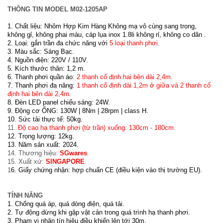
THÔNG TIN MODEL M02-1205AP
1. Chất liệu: Nhôm Hợp Kim Hàng Không mạ vô cùng sang trọng,
không gỉ, không phai màu, cáp l
ụa inox 1.8li không rỉ, không co dãn
.
2. Loại: gắn trần đa chức năng với
5 loại thanh phơi.
3. Màu sắc: Sáng Bạc.
4. Nguồn điện: 220V / 110V.
5. Kích thước thân: 1,2 m.
6. Thanh phơi quần áo
:
2 thanh cố định hai bên dài 2,4m.
7. Thanh phơi đa năng:
1 thanh cố định dài 1,2m ở giữa và 2 thanh cố
định hai bên dài 2,4m.
8. Đèn LED panel chiếu sáng: 24W.
9. Động cơ ỐNG: 130W | 8Nm | 28rpm | class H.
10. Sức tải thực tế: 50kg.
11.
Độ cao hạ thanh phơi (từ trần) xuống: 130cm - 180cm
.
12. Trọng lượng: 12kg.
13. Năm sản xuất: 2024.
14. Thương hiệu:
SGwares
.
15. Xuất xứ:
SINGAPORE
.
1
6. Giấy chứng nhận: hợp chuẩn CE (điều kiện vào thị trường EU).
TÍNH NĂNG
1. Chống quá áp, quá dòng điện, quá tải.
2. Tự động dừng khi gặp vật cản trong quá trình hạ thanh phơi.
3. Phạm vi nhận tín hiệu điều khiển lên tới 30m.