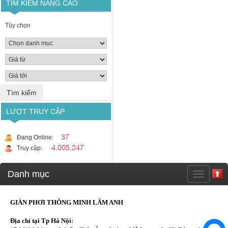
TÌM KIẾM NÂNG CAO
Tùy chọn
LƯỢT TRUY CẬP
37
Đang Online:
4,005,247
Truy cập:
Danh mục
GIÀN PHƠI THÔNG MINH LÂM ANH
Địa chỉ tại Tp Hà Nội
: