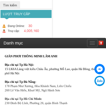
LƯỢT TRUY CẬP
30
Đang Online:
4,005,160
Truy cập:
Danh mục
GIÀN PHƠI THÔNG MINH LÂM ANH
Địa chỉ tại Tp Hà Nội
:
15 LK6A Làng việt kiều Châu Âu, phường Mỗ Lao, quận Hà Đông, thành
phố Hà Nội
Địa chỉ tại Tp Đà Nẵng
:
178 Phạm Như Xương, Hòa Khánh Nam, Liên Chiểu
260 Lê Văn Hiến, Khuê Mỹ, Ngũ Hành Sơn
Địa chỉ tại Tp Hồ Chí Minh:
230 Đinh Bộ Lĩnh, Phường 26, quận Bình Thạnh