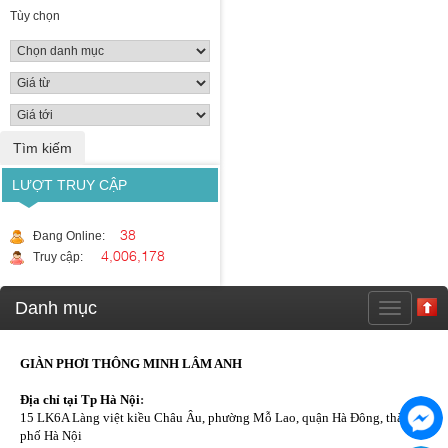
Tùy chọn
LƯỢT TRUY CẬP
38
Đang Online:
4,006,178
Truy cập:
Danh mục
GIÀN PHƠI THÔNG MINH LÂM ANH
Địa chỉ tại Tp Hà Nội
:
15 LK6A Làng việt kiều Châu Âu, phường Mỗ Lao, quận Hà Đông, thành
phố Hà Nội